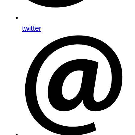
twitter