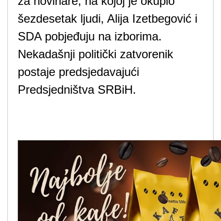
za novinare, na kojoj je okupio
šezdesetak ljudi, Alija Izetbegović i
SDA pobjeđuju na izborima.
Nekadašnji politički zatvorenik
postaje predsjedavajući
Predsjedništva SRBiH.