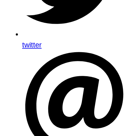
twitter