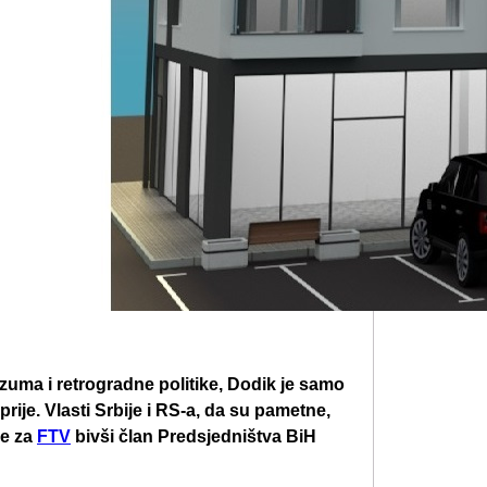
zuma i retrogradne politike, Dodik je samo
rije. Vlasti Srbije i RS-a, da su pametne,
že za
FTV
bivši član Predsjedništva BiH