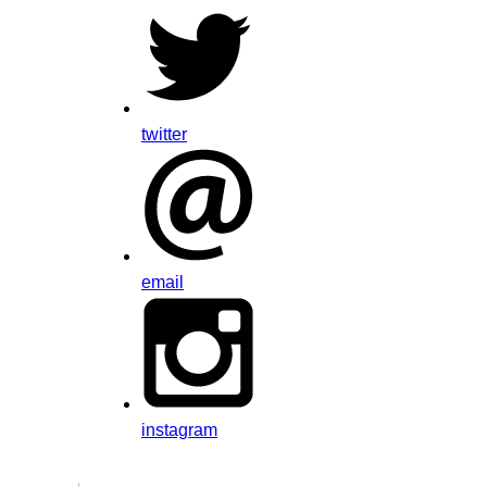
twitter
email
instagram