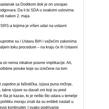
 sastanak sa Dodikom dok je on usvajao
 odgovara: Da li bi SDA u ovakvim uslovima
jedi nakon 2. maja.
NSRS-a kojima je vršen udar na ustavni
 suprotne su i Ustavu BiH i važećim zakonima
daljem toku procedure – na kraju će ih Ustavni
a on nema nikakve pravne implikacije. Ali,
enofobne poruke koje su izrečene na tom
 zajedno je fašistička, izjava puna mržnje,
, takve izjave su davali oni koji su pred
n šta je kazao, to je nešto što udara u temelje
politiku moraju znati da su entiteti nastali u
svoj kontinuitet. I svako podrivanje