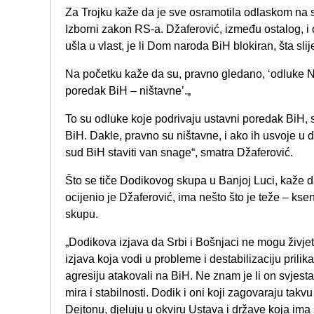
Za Trojku kaže da je sve osramotila odlaskom na
Izborni zakon RS-a. Džaferović, između ostalog, i
ušla u vlast, je li Dom naroda BiH blokiran, šta sli
Na početku kaže da su, pravno gledano, ‘odluke 
poredak BiH – ništavne’.„
To su odluke koje podrivaju ustavni poredak BiH,
BiH. Dakle, pravno su ništavne, i ako ih usvoje u 
sud BiH staviti van snage“, smatra Džaferović.
Što se tiče Dodikovog skupa u Banjoj Luci, kaže d
ocijenio je Džaferović, ima nešto što je teže – ks
skupu.
„Dodikova izjava da Srbi i Bošnjaci ne mogu živjeti
izjava koja vodi u probleme i destabilizaciju prilika
agresiju atakovali na BiH. Ne znam je li on svjesta
mira i stabilnosti. Dodik i oni koji zagovaraju takvu 
Dejtonu, djeluju u okviru Ustava i države koja ima 