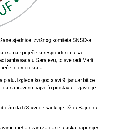
držane sjednice Izvršnog komiteta SNSD-a.
bankama spriječe korespondenciju sa
radi ambasada u Sarajevu, to sve radi Marfi
neće ni on do kraja.
 platu. Izgleda ko god slavi 9. januar bit će
 da napravimo najveću proslavu - izjavio je
predložio da RS uvede sankcije Džou Bajdenu
postavimo mehanizam zabrane ulaska naprimjer