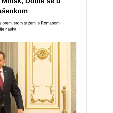
 Minsk, Dodik se u
kašenkom
oš s premijerom te zemlje Romanom
ije nauka