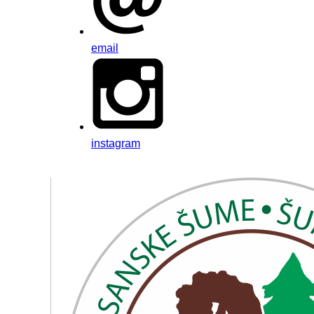
email
instagram