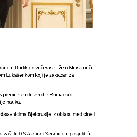
oradom Dodikom večeras stiže u Minsk uoči
rom Lukašenkom koji je zakazan za
oš s premijerom te zemlje Romanom
je nauka.
dstavnicima Bjelorusije iz oblasti medicine i
lne zaštite RS Alenom Šeranićem posjetit će