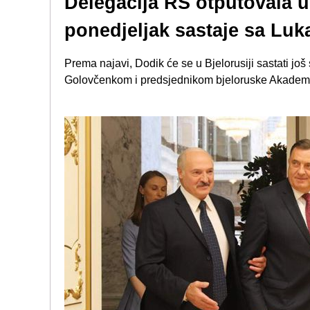
Delegacija RS otputovala u
ponedjeljak sastaje sa Lu
Prema najavi, Dodik će se u Bjelorusiji sastati j
Golovčenkom i predsjednikom bjeloruske Akadem