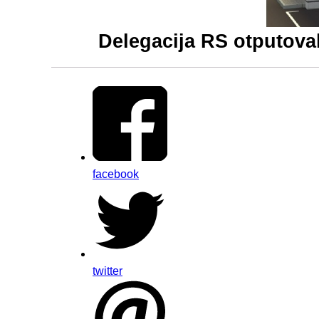
Delegacija RS otputova
facebook
twitter