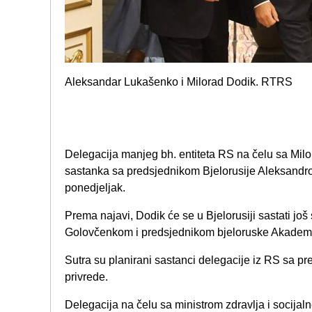
Aleksandar Lukašenko i Milorad Dodik.
RTRS
Delegacija manjeg bh. entiteta RS na čelu sa Mil
sastanka sa predsjednikom Bjelorusije Aleksand
ponedjeljak.
Prema najavi, Dodik će se u Bjelorusiji sastati j
Golovčenkom i predsjednikom bjeloruske Akademi
Sutra su planirani sastanci delegacije iz RS sa pre
privrede.
Delegacija na čelu sa ministrom zdravlja i socija