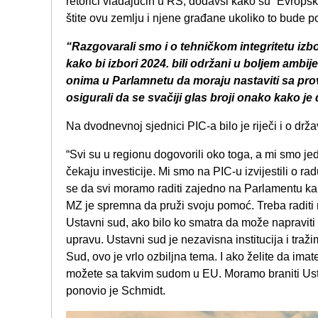
retorici vladajućih u RS, dodavši kako su “Evrop
štite ovu zemlju i njene građane ukoliko to bude p
“Razgovarali smo i o tehničkom integritetu izb
kako bi izbori 2024. bili održani u boljem ambij
onima u Parlamnetu da moraju nastaviti sa pr
osigurali da se svačiji glas broji onako kako je 
Na dvodnevnoj sjednici PIC-a bilo je riječi i o drža
“Svi su u regionu dogovorili oko toga, a mi smo j
čekaju investicije. Mi smo na PIC-u izvijestili o ra
se da svi moramo raditi zajedno na Parlamentu ka
MZ je spremna da pruži svoju pomoć. Treba raditi n
Ustavni sud, ako bilo ko smatra da može napravit
upravu. Ustavni sud je nezavisna institucija i traž
Sud, ovo je vrlo ozbiljna tema. I ako želite da imat
možete sa takvim sudom u EU. Moramo braniti Ustav
ponovio je Schmidt.