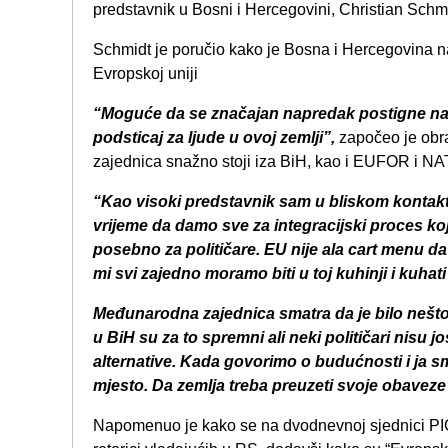
predstavnik u Bosni i Hercegovini, Christian Schmi
Schmidt je poručio kako je Bosna i Hercegovina na 
Evropskoj uniji
“Moguće da se značajan napredak postigne nar
podsticaj za ljude u ovoj zemlji”,
započeo je obr
zajednica snažno stoji iza BiH, kao i EUFOR i NA
“Kao visoki predstavnik sam u bliskom kontakt
vrijeme da damo sve za integracijski proces ko
posebno za političare. EU nije ala cart menu 
mi svi zajedno moramo biti u toj kuhinji i kuhati
Međunarodna zajednica smatra da je bilo nešto n
u BiH su za to spremni ali neki političari nisu 
alternative. Kada govorimo o budućnosti i ja 
mjesto. Da zemlja treba preuzeti svoje obaveze
Napomenuo je kako se na dvodnevnoj sjednici PIC-a