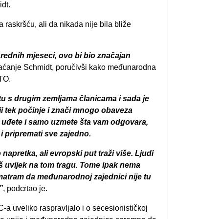
dt.
raskršću, ali da nikada nije bila bliže
ednih mjeseci, ovo bi bio značajan
aćanje Schmidt, poručivši kako međunarodna
TO.
u s drugim zemljama članicama i sada je
ji tek počinje i znači mnogo obaveza
da uđete i samo uzmete šta vam odgovara,
 i pripremati sve zajedno.
apretka, ali evropski put traži više. Ljudi
još uvijek na tom tragu. Tome ipak nema
smatram da međunarodnoj zajednici nije tu
”
, podcrtao je.
 uveliko raspravljalo i o secesionističkoj