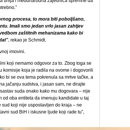
ska unija i međunarodna zajednica spremne da
otrebno.”
ornog procesa, to mora biti poboljšano,
entu. Imali smo jedan vrlo jasan zahtjev
ovedbom zaštitnih mehanizama kako bi
dat”
, rekao je Schmidt.
vnoj imovini.
edini koji nemamo odgovor za to. Zbog toga se
du komisije koja je radila na ovome i dogovorili
ko bi se ova tema pokrenula sa mrtve tačke, a
a jačanju sudstva, i jasan sam, ne dirajte
i sastav suda onako kako mu dogovara – nije
im od oba entiteta da imenuju kandidate u taj
e sud koji nije uspostavljen do kraja – ne
ni sud BiH i iskusne ljude koji rade tu”,