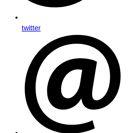
twitter