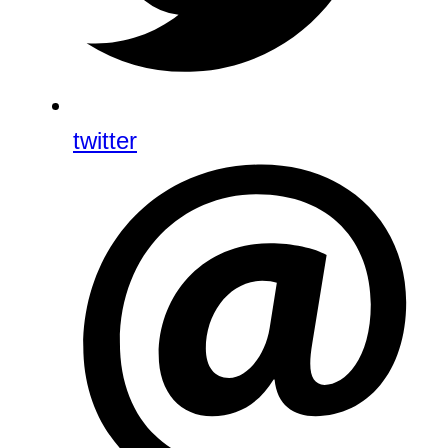
twitter