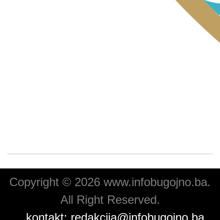
Copyright © 2026 www.infobugojno.ba.
All Right Reserved.
kontakt:
redakcija@infobugojno.ba