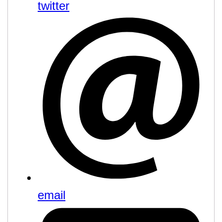
twitter
email