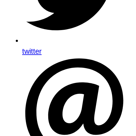
twitter