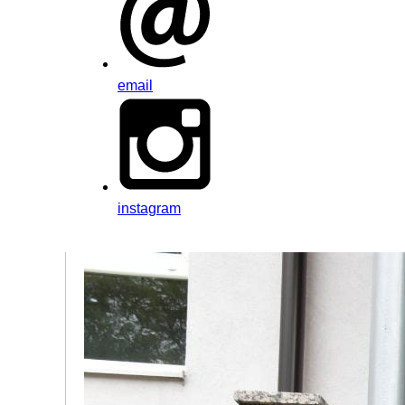
email
instagram