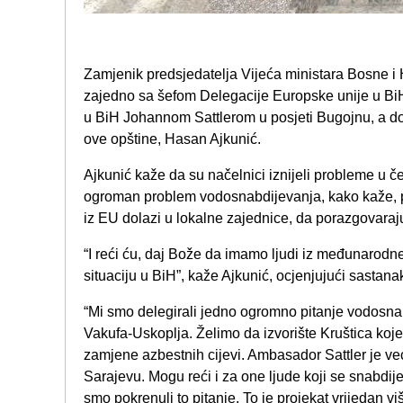
Zamjenik predsjedatelja Vijeća ministara Bosne i
zajedno sa šefom Delegacije Europske unije u BiH
u BiH Johannom Sattlerom u posjeti Bugojnu, a do
ove opštine, Hasan Ajkunić.
Ajkunić kaže da su načelnici iznijeli probleme u čet
ogroman problem vodosnabdijevanja, kako kaže, pit
iz EU dolazi u lokalne zajednice, da porazgovaraju
“I reći ću, daj Bože da imamo ljudi iz međunarodne
situaciju u BiH”, kaže Ajkunić, ocjenjujući sastan
“Mi smo delegirali jedno ogromno pitanje vodosn
Vakufa-Uskoplja. Želimo da izvorište Kruštica koj
zamjene azbestnih cijevi. Ambasador Sattler je ve
Sarajevu. Mogu reći i za one ljude koji se snabd
smo pokrenuli to pitanje. To je projekat vrijedan vi