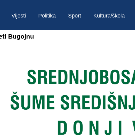
Vijesti
Politika
Sport
Kultura/škola
eti Bugojnu