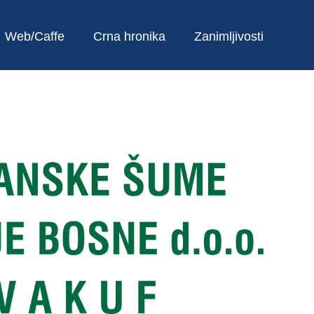
Web/Caffe
Crna hronika
Zanimljivosti