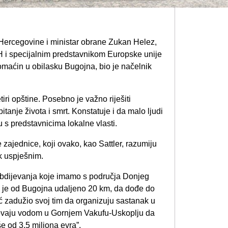
 Hercegovine i ministar obrane Zukan Helez,
 i specijalnim predstavnikom Europske unije
maćin u obilasku Bugojna, bio je načelnik
iri opštine. Posebno je važno riješiti
anje života i smrt. Konstatuje i da malo ljudi
 s predstavnicima lokalne vlasti.
 zajednice, koji ovako, kao Sattler, razumiju
ak uspješnim.
abdijevanja koje imamo s područja Donjeg
e je od Bugojna udaljeno 20 km, da dođe do
ć zadužio svoj tim da organizuju sastanak u
ijevaju vodom u Gornjem Vakufu-Uskoplju da
še od 3.5 miliona evra”.