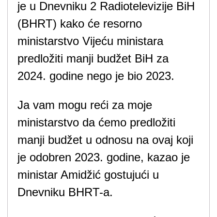
je u Dnevniku 2 Radiotelevizije BiH
(BHRT) kako će resorno
ministarstvo Vijeću ministara
predložiti manji budžet BiH za
2024. godine nego je bio 2023.
Ja vam mogu reći za moje
ministarstvo da ćemo predložiti
manji budžet u odnosu na ovaj koji
je odobren 2023. godine, kazao je
ministar Amidžić gostujući u
Dnevniku BHRT-a.