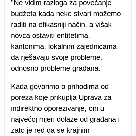
"Ne vidim razloga za povećanje
budžeta kada neke stvari možemo
raditi na efikasniji način, a višak
novca ostaviti entitetima,
kantonima, lokalnim zajednicama
da rješavaju svoje probleme,
odnosno probleme građana.
Kada govorimo o prihodima od
poreza koje prikuplja Uprava za
indirektno oporezivanje, oni u
najvećoj mjeri dolaze od građana i
zato je red da se krajnim