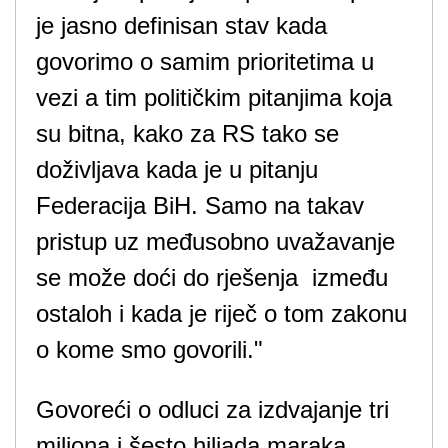
je jasno definisan stav kada
govorimo o samim prioritetima u
vezi a tim političkim pitanjima koja
su bitna, kako za RS tako se
doživljava kada je u pitanju
Federacija BiH. Samo na takav
pristup uz međusobno uvažavanje
se može doći do rješenja između
ostaloh i kada je riječ o tom zakonu
o kome smo govorili."
Govoreći o odluci za izdvajanje tri
miliona i šesto hiljada maraka