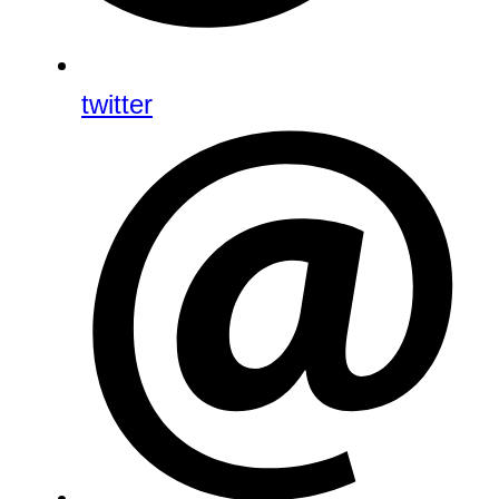
twitter