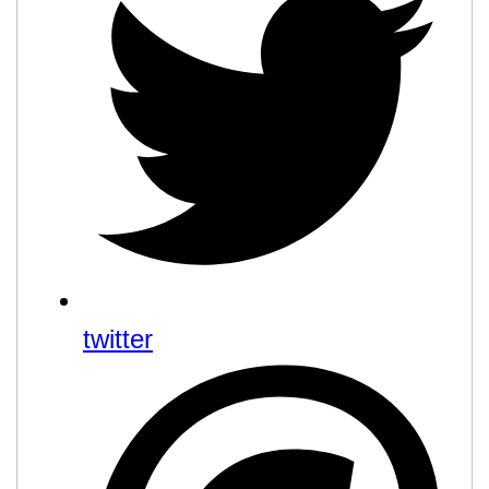
twitter