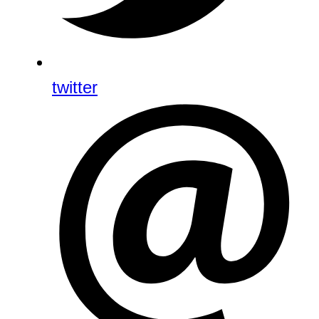
twitter