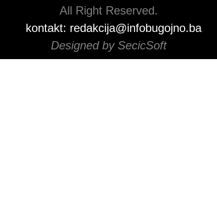
All Right Reserved.
kontakt:
redakcija@infobugojno.ba
Designed by SecicSoft