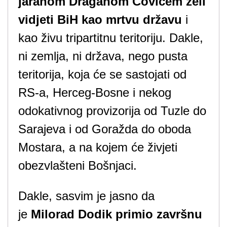
jaranom Draganom Čovićem želi
vidjeti BiH kao mrtvu državu
i
kao živu tripartitnu teritoriju. Dakle,
ni zemlja, ni država, nego pusta
teritorija, koja će se sastojati od
RS-a, Herceg-Bosne i nekog
odokativnog provizorija od Tuzle do
Sarajeva i od Goražda do oboda
Mostara, a na kojem će živjeti
obezvlašteni Bošnjaci.
Dakle, sasvim je jasno da
je
Milorad Dodik primio završnu