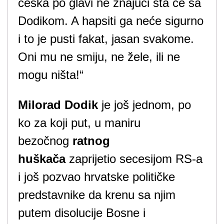
češka po glavi ne znajući šta će sa
Dodikom. A hapsiti ga neće sigurno
i to je pusti fakat, jasan svakome.
Oni mu ne smiju, ne žele, ili ne
mogu ništa!“
Milorad Dodik
je još jednom, po
ko za koji put, u maniru
bezočnog
ratnog
huškača
zaprijetio secesijom RS-a
i još pozvao hrvatske političke
predstavnike da krenu sa njim
putem disolucije Bosne i