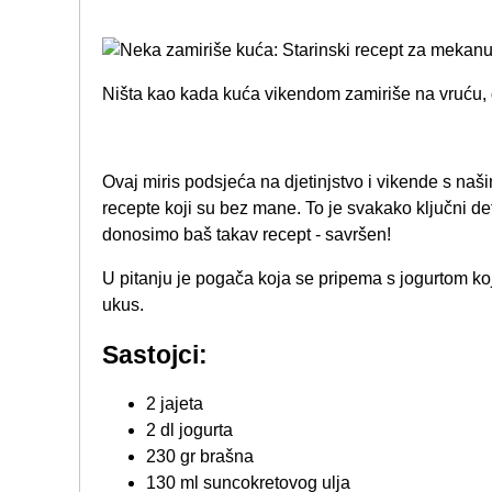
Ništa kao kada kuća vikendom zamiriše na vruću
Ovaj miris podsjeća na djetinjstvo i vikende s naš
recepte koji su bez mane. To je svakako ključni de
donosimo baš takav recept - savršen!
U pitanju je pogača koja se pripema s jogurtom koj
ukus.
Sastojci:
2 jajeta
2 dl jogurta
230 gr brašna
130 ml suncokretovog ulja