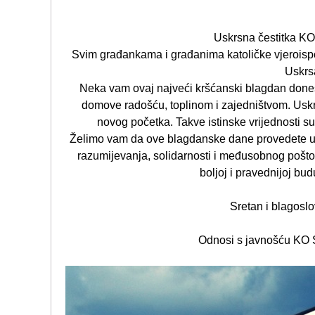
Uskrsna čestitka 
Svim građankama i građanima katoličke vjeroisp
Uskrs
Neka vam ovaj najveći kršćanski blagdan donese 
domove radošću, toplinom i zajedništvom. Uskr
novog početka. Takve istinske vrijednosti s
Želimo vam da ove blagdanske dane provedete u z
razumijevanja, solidarnosti i međusobnog poštov
boljoj i pravednijoj bu
Sretan i blagosl
Odnosi s javnošću K