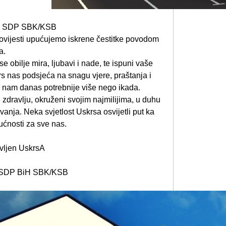
KO SDP SBK/KSB
ovijesti upućujemo iskrene čestitke povodom
a.
obilje mira, ljubavi i nade, te ispuni vaše
s nas podsjeća na snagu vjere, praštanja i
u nam danas potrebnije više nego ikada.
dravlju, okruženi svojim najmilijima, u duhu
anja. Neka svjetlost Uskrsa osvijetli put ka
dućnosti za sve nas.
ovljen UskrsA
O SDP BiH SBK/KSB