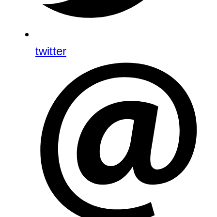
twitter