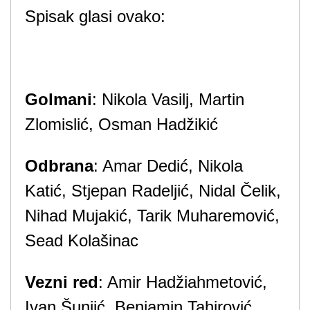
Spisak glasi ovako:
Golmani
: Nikola Vasilj, Martin
Zlomislić, Osman Hadžikić
Odbrana
: Amar Dedić, Nikola
Katić, Stjepan Radeljić, Nidal Čelik,
Nihad Mujakić, Tarik Muharemović,
Sead Kolašinac
Vezni red
: Amir Hadžiahmetović,
Ivan Šunjić, Benjamin Tahirović,