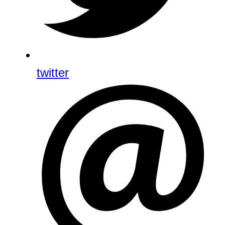
twitter