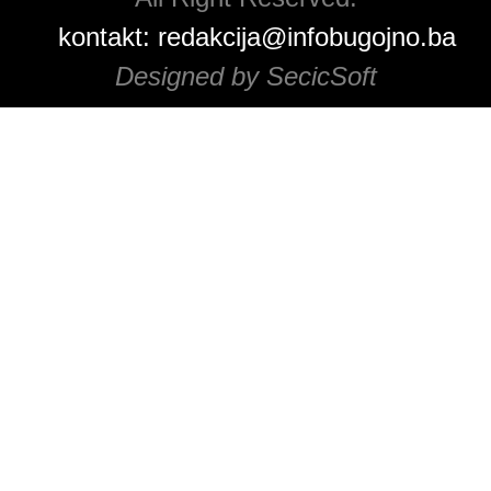
kontakt:
redakcija@infobugojno.ba
Designed by SecicSoft