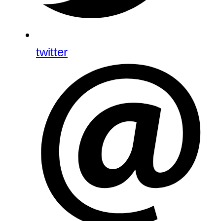
twitter