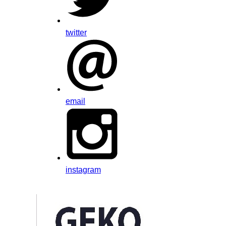
twitter
email
instagram