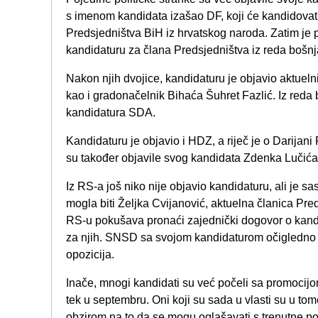
s imenom kandidata izašao DF, koji će kandidova
Predsjedništva BiH iz hrvatskog naroda. Zatim je
kandidaturu za člana Predsjedništva iz reda bošn
Nakon njih dvojice, kandidaturu je objavio aktueln
kao i gradonačelnik Bihaća Šuhret Fazlić. Iz reda
kandidatura SDA.
Kandidaturu je objavio i HDZ, a riječ je o Darijani
su također objavile svog kandidata Zdenka Lučića
Iz RS-a još niko nije objavio kandidaturu, ali je 
mogla biti Željka Cvijanović, aktuelna članica Pre
RS-u pokušava pronaći zajednički dogovor o kandi
za njih. SNSD sa svojom kandidaturom očigledno če
opozicija.
Inače, mnogi kandidati su već počeli sa promocij
tek u septembru. Oni koji su sada u vlasti su u to
obzirom na to da se mogu oglašavati s trenutne po