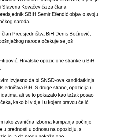
ti Slavena Kovačevića za člana
 predsjednik SBiH Semir Efendić objavio svoju
jačkog naroda.
i član Predsjedništva BiH Denis Bećirović,
 bošnjačkog naroda očekuje se još
 Filipović. Hrvatske opozicione stranke u BiH
.
sasvim izvjesno da bi SNSD-ova kandidatkinja
dsjedništva BiH. S druge strane, opozicija u
datima, ali se to pokazalo kao težak posao
ka, kako bi vidjeli u kojem pravcu će ići
om iako zvanična izborna kampanja počinje
me u prednosti u odnosu na opoziciju, s
zicije, a da prođu nekažnjeno.