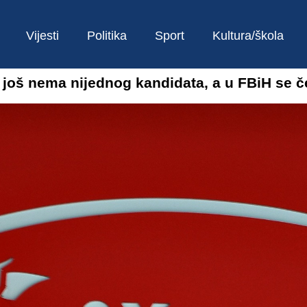
Vijesti
Politika
Sport
Kultura/škola
S još nema nijednog kandidata, a u FBiH se