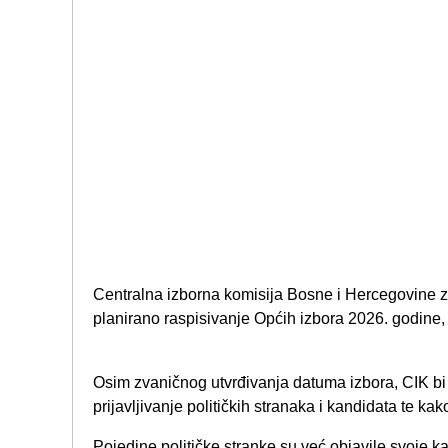
Centralna izborna komisija Bosne i Hercegovine z
planirano raspisivanje Općih izbora 2026. godine, ko
Osim zvaničnog utvrđivanja datuma izbora, CIK bi n
prijavljivanje političkih stranaka i kandidata te kako
Pojedine političke stranke su već objavile svoje k