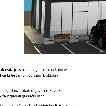
akazala je za danas sjednicu na kojoj je
ji bi trebali biti održani 4. oktobra.
a sjednici trebao objaviti i rokove za
 će izgledati glasački listići.
andidate za člana Predsjedništva BiH, a prvi je