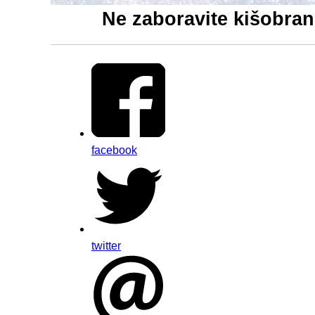
Ne zaboravite kišobran
facebook
twitter