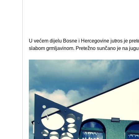
U većem dijelu Bosne i Hercegovine jutros je pret
slabom grmljavinom. Pretežno sunčano je na jugu 