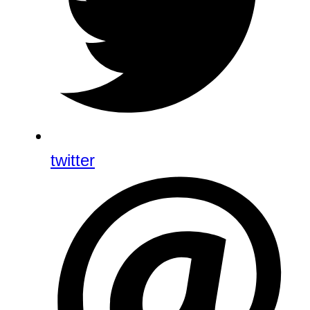
twitter