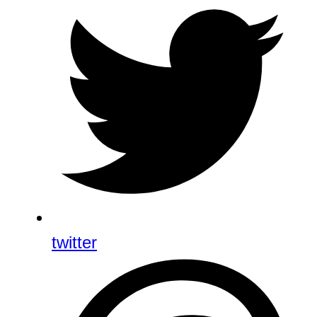
twitter