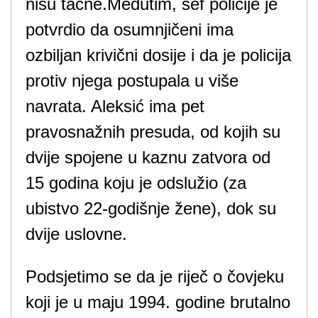
nisu tačne.Međutim, šef policije je
potvrdio da osumnjičeni ima
ozbiljan krivični dosije i da je policija
protiv njega postupala u više
navrata. Aleksić ima pet
pravosnažnih presuda, od kojih su
dvije spojene u kaznu zatvora od
15 godina koju je odslužio (za
ubistvo 22-godišnje žene), dok su
dvije uslovne.
Podsjetimo se da je riječ o čovjeku
koji je u maju 1994. godine brutalno