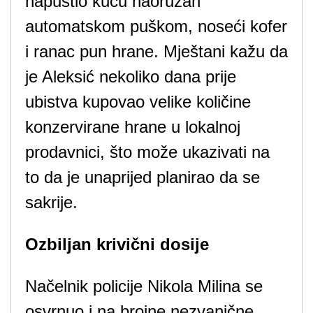
napustio kuću naoružan
automatskom puškom, noseći kofer
i ranac pun hrane. Mještani kažu da
je Aleksić nekoliko dana prije
ubistva kupovao velike količine
konzervirane hrane u lokalnoj
prodavnici, što može ukazivati na
to da je unaprijed planirao da se
sakrije.
Ozbiljan krivični dosije
Načelnik policije Nikola Milina se
osvrnuo i na brojne nezvanične