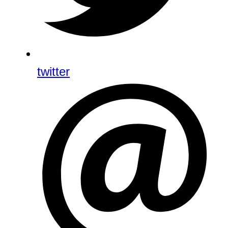
twitter