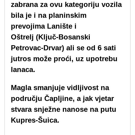
zabrana za ovu kategoriju vozila
bila je i na planinskim
prevojima Lanište i
Oštrelj (Ključ-Bosanski
Petrovac-Drvar) ali se od 6 sati
jutros može proći, uz upotrebu
lanaca.
Magla smanjuje vidljivost na
području Čapljine, a jak vjetar
stvara snježne nanose na putu
Kupres-Šuica.