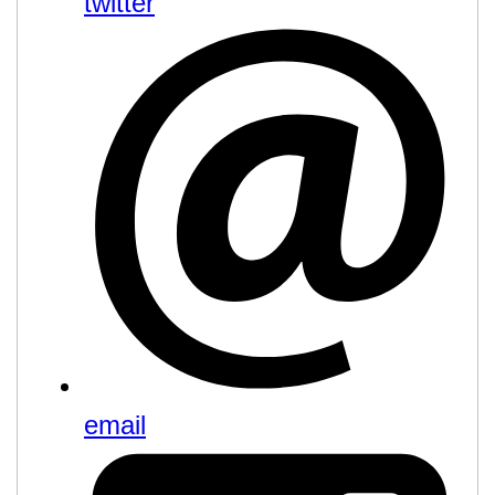
twitter
email