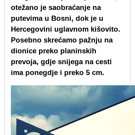
otežano je saobraćanje na
putevima u Bosni, dok je u
Hercegovini uglavnom kišovito.
Posebno skrećamo pažnju na
dionice preko planinskih
prevoja, gdje snijega na cesti
ima ponegdje i preko 5 cm.