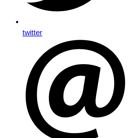
twitter