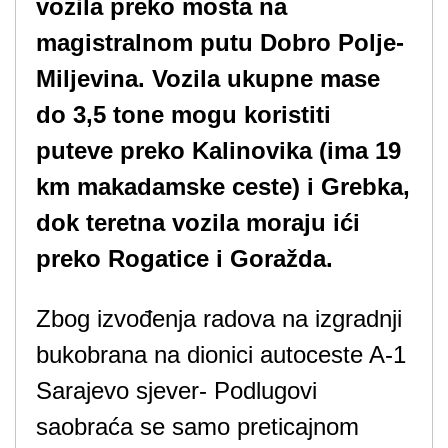
vozila preko mosta na
magistralnom putu Dobro Polje-
Miljevina. Vozila ukupne mase
do 3,5 tone mogu koristiti
puteve preko Kalinovika (ima 19
km makadamske ceste) i Grebka,
dok teretna vozila moraju ići
preko Rogatice i Goražda.
Zbog izvođenja radova na izgradnji
bukobrana na dionici autoceste A-1
Sarajevo sjever- Podlugovi
saobraća se samo preticajnom