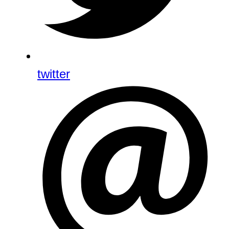
twitter